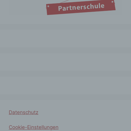
das Ordnen, die Speicherung, die
Anpassung oder Veränderung, das
Auslesen, das Abfragen, die
Verwendung, die Offenlegung durch
Übermittlung, Verbreitung oder eine
andere Form der Bereitstellung, den
Abgleich oder die Verknüpfung, die
Einschränkung, das Löschen oder die
Vernichtung.
d) Einschränkung der Verarbeitung
Einschränkung der Verarbeitung ist die
Markierung gespeicherter
personenbezogener Daten mit dem Ziel,
ihre künftige Verarbeitung
einzuschränken.
Datenschutz
Cookie-Einstellungen
e) Profiling