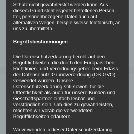
Schutz nicht gewährleistet werden kann. Aus
diesem Grund steht es jeder betroffenen Person
frei, personenbezogene Daten auch auf
alternativen Wegen, beispielsweise telefonisch, an
uns zu übermitteln.
Begriffsbestimmungen
https://minnaspechtgms.freshdesk.com/support/home
Die Datenschutzerklärung beruht auf den
Begrifflichkeiten, die durch den Europäischen
Richtlinien- und Verordnungsgeber beim Erlass
der Datenschutz-Grundverordnung (DS-GVO)
verwendet wurden. Unsere
Kontakt:
Datenschutzerklärung soll sowohl für die
Öffentlichkeit als auch für unsere Kunden und
Geschäftspartner einfach lesbar und
Minna Specht GMS Reutlingen
verständlich sein. Um dies zu gewährleisten,
möchten wir vorab die verwendeten
Carl-Diem-Straße 112
Begrifflichkeiten erläutern.
72760 Reutlingen
Wir verwenden in dieser Datenschutzerklärung
Sekretariat