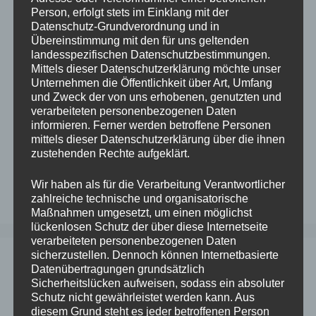
Person, erfolgt stets im Einklang mit der
*
Datenschutz-Grundverordnung und in
Übereinstimmung mit den für uns geltenden
landesspezifischen Datenschutzbestimmungen.
Benachrichtige mich über nachfolgende
Mittels dieser Datenschutzerklärung möchte unser
Kommentare via E-Mail.
Unternehmen die Öffentlichkeit über Art, Umfang
und Zweck der von uns erhobenen, genutzten und
verarbeiteten personenbezogenen Daten
Benachrichtige mich über neue Beiträge via
informieren. Ferner werden betroffene Personen
E-Mail.
mittels dieser Datenschutzerklärung über die ihnen
zustehenden Rechte aufgeklärt.
Wir haben als für die Verarbeitung Verantwortlicher
zahlreiche technische und organisatorische
Maßnahmen umgesetzt, um einen möglichst
lückenlosen Schutz der über diese Internetseite
verarbeiteten personenbezogenen Daten
sicherzustellen. Dennoch können Internetbasierte
Datenübertragungen grundsätzlich
Sicherheitslücken aufweisen, sodass ein absoluter
Schutz nicht gewährleistet werden kann. Aus
diesem Grund steht es jeder betroffenen Person