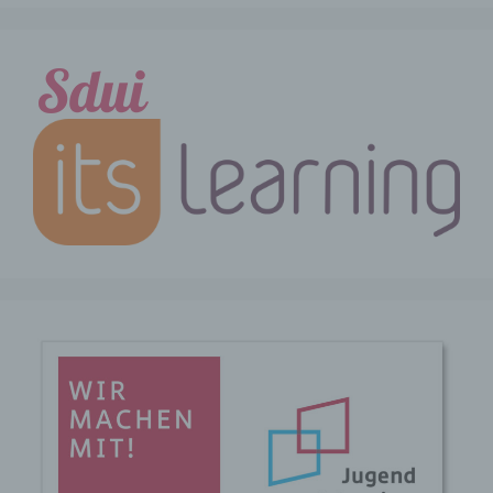
Auslesen, das Abfragen, die
Verwendung, die Offenlegung durch
Übermittlung, Verbreitung oder eine
andere Form der Bereitstellung, den
Abgleich oder die Verknüpfung, die
Einschränkung, das Löschen oder die
Vernichtung.
d) Einschränkung der Verarbeitung
Einschränkung der Verarbeitung ist die
Markierung gespeicherter
personenbezogener Daten mit dem Ziel,
ihre künftige Verarbeitung
einzuschränken.
e) Profiling