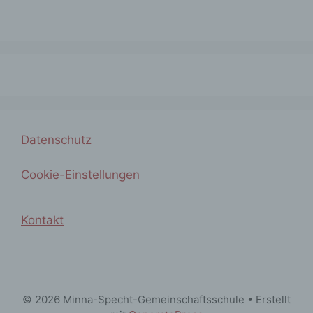
Hinzuziehung zusätzlicher Informationen
nicht mehr einer spezifischen betroffenen
Person zugeordnet werden können,
sofern diese zusätzlichen Informationen
gesondert aufbewahrt werden und
technischen und organisatorischen
Maßnahmen unterliegen, die
gewährleisten, dass die
personenbezogenen Daten nicht einer
identifizierten oder identifizierbaren
Datenschutz
natürlichen Person zugewiesen werden.
Cookie-Einstellungen
g) Verantwortlicher oder für die
Verarbeitung Verantwortlicher
Kontakt
Verantwortlicher oder für die
Verarbeitung Verantwortlicher ist die
natürliche oder juristische Person,
Behörde, Einrichtung oder andere Stelle,
© 2026 Minna-Specht-Gemeinschaftsschule
• Erstellt
die allein oder gemeinsam mit anderen