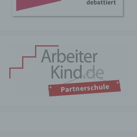
Profiling ist jede Art der automatisierten
Verarbeitung personenbezogener Daten,
die darin besteht, dass diese
personenbezogenen Daten verwendet
werden, um bestimmte persönliche
Aspekte, die sich auf eine natürliche
Person beziehen, zu bewerten,
insbesondere, um Aspekte bezüglich
Arbeitsleistung, wirtschaftlicher Lage,
Gesundheit, persönlicher Vorlieben,
Interessen, Zuverlässigkeit, Verhalten,
Aufenthaltsort oder Ortswechsel dieser
natürlichen Person zu analysieren oder
vorherzusagen.
f) Pseudonymisierung
Pseudonymisierung ist die Verarbeitung
personenbezogener Daten in einer
Weise, auf welche die
personenbezogenen Daten ohne