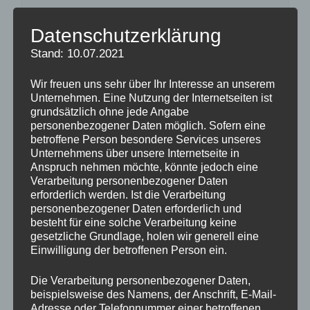
Datenschutzerklärung
Stand: 10.07.2021
Wir freuen uns sehr über Ihr Interesse an unserem
Unternehmen. Eine Nutzung der Internetseiten ist
grundsätzlich ohne jede Angabe
personenbezogener Daten möglich. Sofern eine
betroffene Person besondere Services unseres
Name
Unternehmens über unsere Internetseite in
Anspruch nehmen möchte, könnte jedoch eine
Verarbeitung personenbezogener Daten
E-
erforderlich werden. Ist die Verarbeitung
Mail-
personenbezogener Daten erforderlich und
Adresse
Website
besteht für eine solche Verarbeitung keine
gesetzliche Grundlage, holen wir generell eine
Einwilligung der betroffenen Person ein.
Name, E-Mail-Adresse und Website in
diesem Browser für meinen nächsten
Die Verarbeitung personenbezogener Daten,
beispielsweise des Namens, der Anschrift, E-Mail-
Kommentar speichern.
Adresse oder Telefonnummer einer betroffenen