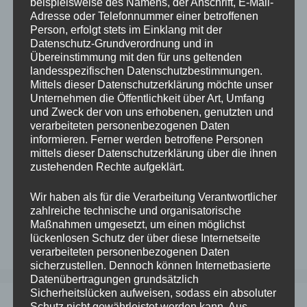
beispielsweise des Namens, der Anschrift, E-Mail-
Name, E-Mail-Adresse und Website in
Adresse oder Telefonnummer einer betroffenen
diesem Browser für meinen nächsten
Person, erfolgt stets im Einklang mit der
Kommentar speichern.
Datenschutz-Grundverordnung und in
Übereinstimmung mit den für uns geltenden
landesspezifischen Datenschutzbestimmungen.
*
Mittels dieser Datenschutzerklärung möchte unser
Unternehmen die Öffentlichkeit über Art, Umfang
Benachrichtige mich über nachfolgende
und Zweck der von uns erhobenen, genutzten und
verarbeiteten personenbezogenen Daten
Kommentare via E-Mail.
informieren. Ferner werden betroffene Personen
mittels dieser Datenschutzerklärung über die ihnen
Benachrichtige mich über neue Beiträge via
zustehenden Rechte aufgeklärt.
E-Mail.
Wir haben als für die Verarbeitung Verantwortlicher
zahlreiche technische und organisatorische
Maßnahmen umgesetzt, um einen möglichst
lückenlosen Schutz der über diese Internetseite
verarbeiteten personenbezogenen Daten
sicherzustellen. Dennoch können Internetbasierte
Datenübertragungen grundsätzlich
Sicherheitslücken aufweisen, sodass ein absoluter
Schutz nicht gewährleistet werden kann. Aus