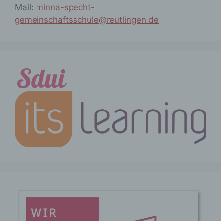
Mail:
minna-specht-
Anpassung oder Veränderung, das
Auslesen, das Abfragen, die
gemeinschaftsschule@reutlingen.de
Verwendung, die Offenlegung durch
Übermittlung, Verbreitung oder eine
andere Form der Bereitstellung, den
Abgleich oder die Verknüpfung, die
Einschränkung, das Löschen oder die
Vernichtung.
d) Einschränkung der Verarbeitung
Einschränkung der Verarbeitung ist die
Markierung gespeicherter
personenbezogener Daten mit dem Ziel,
ihre künftige Verarbeitung
einzuschränken.
e) Profiling