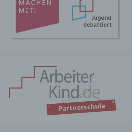
Profiling ist jede Art der automatisierten
Verarbeitung personenbezogener Daten,
die darin besteht, dass diese
personenbezogenen Daten verwendet
werden, um bestimmte persönliche
Aspekte, die sich auf eine natürliche
Person beziehen, zu bewerten,
insbesondere, um Aspekte bezüglich
Arbeitsleistung, wirtschaftlicher Lage,
Gesundheit, persönlicher Vorlieben,
Interessen, Zuverlässigkeit, Verhalten,
Aufenthaltsort oder Ortswechsel dieser
natürlichen Person zu analysieren oder
vorherzusagen.
f) Pseudonymisierung
Pseudonymisierung ist die Verarbeitung
personenbezogener Daten in einer