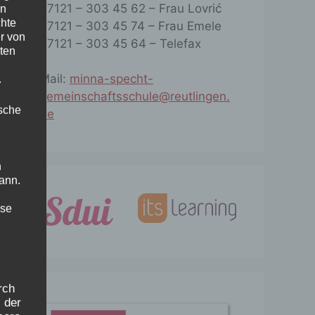
07121 – 303 45 62
– Frau Lovrić
en
chte
07121 – 303 45 74
– Frau Emele
r von
07121 – 303 45 64
– Telefax
ten
Mail:
minna-specht-
.
gemeinschaftsschule@reutlingen.
ische
de
n
ann.
ise
rch
 der