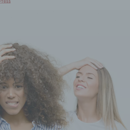
Press
mte
ch
icher
ltsort