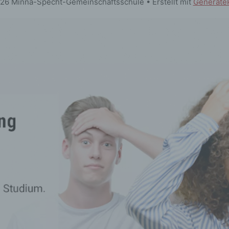
26 Minna-Specht-Gemeinschaftsschule
• Erstellt mit
Generate
Bereitstellung, den Abgleich oder die Verknüpfung, die
Einschränkung, das Löschen oder die Vernichtung.
d) Einschränkung der Verarbeitung
Einschränkung der Verarbeitung ist die Markierung
gespeicherter personenbezogener Daten mit dem Ziel, ihre
künftige Verarbeitung einzuschränken.
e) Profiling
Profiling ist jede Art der automatisierten Verarbeitung
personenbezogener Daten, die darin besteht, dass diese
personenbezogenen Daten verwendet werden, um bestim
persönliche Aspekte, die sich auf eine natürliche Person
beziehen, zu bewerten, insbesondere, um Aspekte bezügli
Arbeitsleistung, wirtschaftlicher Lage, Gesundheit, persönl
Vorlieben, Interessen, Zuverlässigkeit, Verhalten, Aufentha