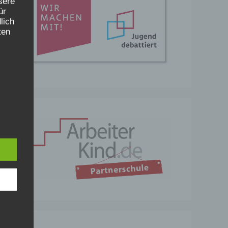
sere
ür
lich
ten
 auf
m
r
rekt,
nem
,