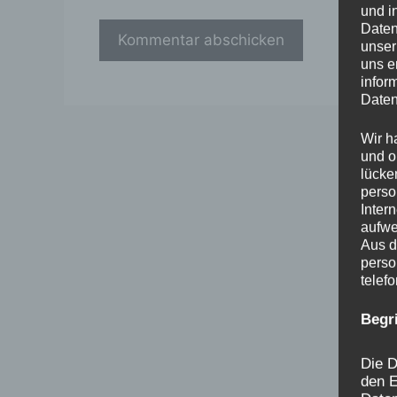
und i
Daten
unser
uns e
infor
Daten
Wir h
und o
lücke
perso
Inter
aufwe
Aus d
perso
telef
Begr
Die D
den E