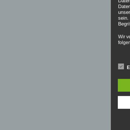
Date
Daten
unser
sein.
Begri
Wir v
folge
E