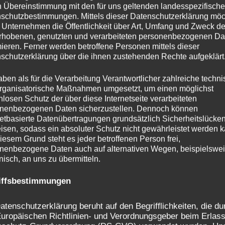
n Übereinstimmung mit den für uns geltenden landesspezifisch
schutzbestimmungen. Mittels dieser Datenschutzerklärung mö
 Unternehmen die Öffentlichkeit über Art, Umfang und Zweck de
rhobenen, genutzten und verarbeiteten personenbezogenen Da
mieren. Ferner werden betroffene Personen mittels dieser
schutzerklärung über die ihnen zustehenden Rechte aufgeklärt
aben als für die Verarbeitung Verantwortlicher zahlreiche techn
rganisatorische Maßnahmen umgesetzt, um einen möglichst
nlosen Schutz der über diese Internetseite verarbeiteten
nenbezogenen Daten sicherzustellen. Dennoch können
netbasierte Datenübertragungen grundsätzlich Sicherheitslücke
isen, sodass ein absoluter Schutz nicht gewährleistet werden k
iesem Grund steht es jeder betroffenen Person frei,
nenbezogene Daten auch auf alternativen Wegen, beispielswe
onisch, an uns zu übermitteln.
iffsbestimmungen
atenschutzerklärung beruht auf den Begrifflichkeiten, die du
uropäischen Richtlinien- und Verordnungsgeber beim Erlass