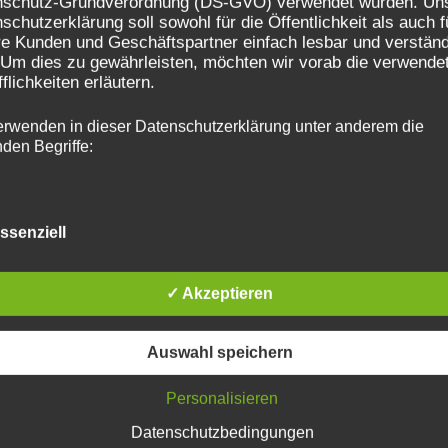
nschutz-Grundverordnung (DS-GVO) verwendet wurden. Un
schutzerklärung soll sowohl für die Öffentlichkeit als auch f
e Kunden und Geschäftspartner einfach lesbar und verständ
 Um dies zu gewährleisten, möchten wir vorab die verwende
fflichkeiten erläutern.
erwenden in dieser Datenschutzerklärung unter anderem die
nden Begriffe:
ssenziell
a) personenbezogene Daten
Personenbezogene Daten sind alle Informationen, die sich
✓ Akzeptieren
eine identifizierte oder identifizierbare natürliche Person (i
Folgenden „betroffene Person") beziehen. Als identifizierba
wird eine natürliche Person angesehen, die direkt oder indi
Auswahl speichern
insbesondere mittels Zuordnung zu einer Kennung wie ei
Namen, zu einer Kennnummer, zu Standortdaten, zu einer
Personalisieren
Online-Kennung oder zu einem oder mehreren besonderen
Merkmalen, die Ausdruck der physischen, physiologischen
Datenschutzbedingungen