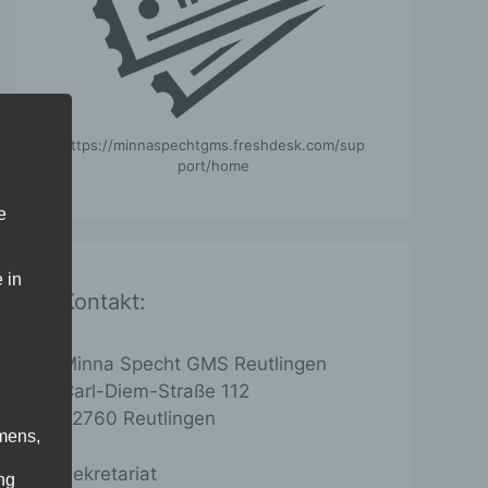
https://minnaspechtgms.freshdesk.com/sup
port/home
e
 in
Kontakt:
Minna Specht GMS Reutlingen
Carl-Diem-Straße 112
72760 Reutlingen
mens,
Sekretariat
ng