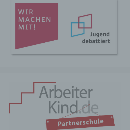
Person sind, identifiziert werden kann.
b) betroffene Person
Betroffene Person ist jede identifizierte
oder identifizierbare natürliche Person,
deren personenbezogene Daten von dem
für die Verarbeitung Verantwortlichen
verarbeitet werden.
c) Verarbeitung
Verarbeitung ist jeder mit oder ohne Hilfe
automatisierter Verfahren ausgeführte
Vorgang oder jede solche Vorgangsreihe
im Zusammenhang mit
personenbezogenen Daten wie das
Erheben, das Erfassen, die Organisation,
das Ordnen, die Speicherung, die