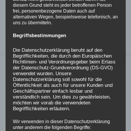
diesem Grund steht es jeder betroffenen Person
frei, personenbezogene Daten auch auf
alternativen Wegen, beispielsweise telefonisch, an
uns zu übermitteln.
Begriffsbestimmungen
https://minnaspechtgms.freshdesk.com/support/home
Die Datenschutzerklärung beruht auf den
Begrifflichkeiten, die durch den Europäischen
Richtlinien- und Verordnungsgeber beim Erlass
der Datenschutz-Grundverordnung (DS-GVO)
Kontakt:
verwendet wurden. Unsere
Datenschutzerklärung soll sowohl für die
Öffentlichkeit als auch für unsere Kunden und
Minna Specht GMS Reutlingen
Geschäftspartner einfach lesbar und
Carl-Diem-Straße 112
verständlich sein. Um dies zu gewährleisten,
72760 Reutlingen
möchten wir vorab die verwendeten
Begrifflichkeiten erläutern.
Sekretariat
Wir verwenden in dieser Datenschutzerklärung
07121 – 303 45 62
– Frau Lovrić
unter anderem die folgenden Begriffe:
07121 – 303 45 74
– Frau Emele