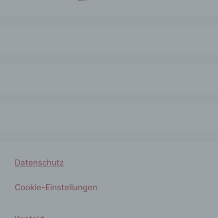
Anpassung oder Veränderung, das
Auslesen, das Abfragen, die
Verwendung, die Offenlegung durch
Übermittlung, Verbreitung oder eine
andere Form der Bereitstellung, den
Abgleich oder die Verknüpfung, die
Einschränkung, das Löschen oder die
Vernichtung.
d) Einschränkung der Verarbeitung
Einschränkung der Verarbeitung ist die
Markierung gespeicherter
personenbezogener Daten mit dem Ziel,
Datenschutz
ihre künftige Verarbeitung
einzuschränken.
Cookie-Einstellungen
e) Profiling