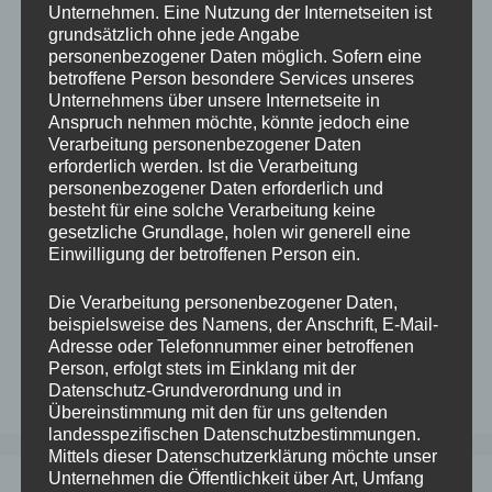
Verwertung außerhalb der Grenzen des
Unternehmen. Eine Nutzung der Internetseiten ist
Urheberrechtes bedürfen der schriftlichen
grundsätzlich ohne jede Angabe
Zustimmung des jeweiligen Autors bzw.
personenbezogener Daten möglich. Sofern eine
betroffene Person besondere Services unseres
Erstellers. Downloads und Kopien dieser Seite
Unternehmens über unsere Internetseite in
sind nur für den privaten, nicht kommerziellen
Anspruch nehmen möchte, könnte jedoch eine
Gebrauch gestattet. Soweit die Inhalte auf
Verarbeitung personenbezogener Daten
dieser Seite nicht vom Betreiber erstellt
erforderlich werden. Ist die Verarbeitung
personenbezogener Daten erforderlich und
wurden, werden die Urheberrechte Dritter
besteht für eine solche Verarbeitung keine
beachtet. Insbesondere werden Inhalte Dritter
gesetzliche Grundlage, holen wir generell eine
als solche gekennzeichnet. Sollten Sie trotzdem
Einwilligung der betroffenen Person ein.
auf eine Urheberrechtsverletzung aufmerksam
werden, bitten wir um einen entsprechenden
Die Verarbeitung personenbezogener Daten,
beispielsweise des Namens, der Anschrift, E-Mail-
Hinweis. Bei Bekanntwerden von
Adresse oder Telefonnummer einer betroffenen
Rechtsverletzungen werden wir derartige
Person, erfolgt stets im Einklang mit der
Inhalte umgehend entfernen.
Datenschutz-Grundverordnung und in
Übereinstimmung mit den für uns geltenden
landesspezifischen Datenschutzbestimmungen.
Mittels dieser Datenschutzerklärung möchte unser
Unternehmen die Öffentlichkeit über Art, Umfang