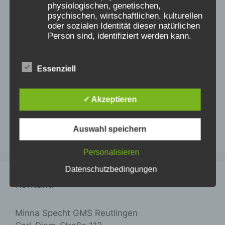
physiologischen, genetischen,
psychischen, wirtschaftlichen, kulturellen
oder sozialen Identität dieser natürlichen
Person sind, identifiziert werden kann.
Essenziell
b) betroffene Person
Betroffene Person ist jede identifizierte
✓ Akzeptieren
oder identifizierbare natürliche Person,
deren personenbezogene Daten von dem
für die Verarbeitung Verantwortlichen
Auswahl speichern
https://minnaspechtgms.freshdesk.com/support/home
verarbeitet werden.
Personalisieren
Datenschutzbedingungen
c) Verarbeitung
Kontakt:
Verarbeitung ist jeder mit oder ohne Hilfe
automatisierter Verfahren ausgeführte
Minna Specht GMS Reutlingen
Vorgang oder jede solche Vorgangsreihe