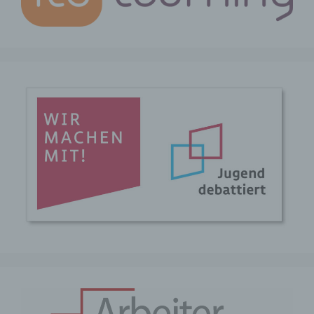
e) Profiling
Profiling ist jede Art der automatisierten
Verarbeitung personenbezogener Daten,
die darin besteht, dass diese
personenbezogenen Daten verwendet
werden, um bestimmte persönliche
Aspekte, die sich auf eine natürliche
Person beziehen, zu bewerten,
insbesondere, um Aspekte bezüglich
Arbeitsleistung, wirtschaftlicher Lage,
Gesundheit, persönlicher Vorlieben,
Interessen, Zuverlässigkeit, Verhalten,
Aufenthaltsort oder Ortswechsel dieser
natürlichen Person zu analysieren oder
vorherzusagen.
f) Pseudonymisierung