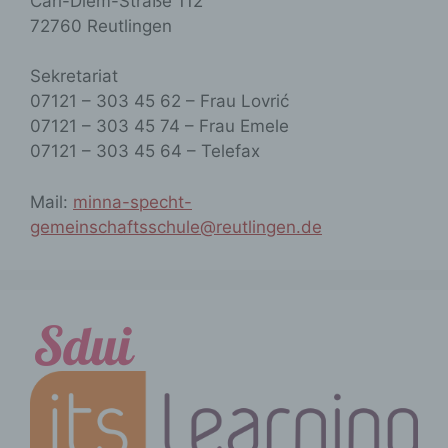
Carl-Diem-Straße 112
im Zusammenhang mit
personenbezogenen Daten wie das
72760 Reutlingen
Erheben, das Erfassen, die Organisation,
das Ordnen, die Speicherung, die
Sekretariat
Anpassung oder Veränderung, das
07121 – 303 45 62
– Frau Lovrić
Auslesen, das Abfragen, die
Verwendung, die Offenlegung durch
07121 – 303 45 74
– Frau Emele
Übermittlung, Verbreitung oder eine
07121 – 303 45 64
– Telefax
andere Form der Bereitstellung, den
Abgleich oder die Verknüpfung, die
Mail:
minna-specht-
Einschränkung, das Löschen oder die
Vernichtung.
gemeinschaftsschule@reutlingen.de
d) Einschränkung der Verarbeitung
Einschränkung der Verarbeitung ist die
Markierung gespeicherter
personenbezogener Daten mit dem Ziel,
ihre künftige Verarbeitung
einzuschränken.