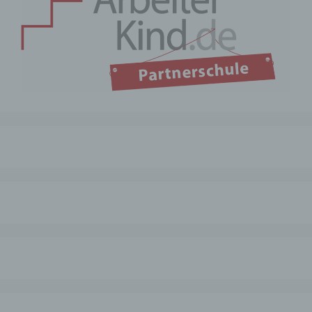
Pseudonymisierung ist die Verarbeitung
personenbezogener Daten in einer
Weise, auf welche die
personenbezogenen Daten ohne
Hinzuziehung zusätzlicher Informationen
nicht mehr einer spezifischen betroffenen
Person zugeordnet werden können,
sofern diese zusätzlichen Informationen
gesondert aufbewahrt werden und
technischen und organisatorischen
Maßnahmen unterliegen, die
gewährleisten, dass die
personenbezogenen Daten nicht einer
identifizierten oder identifizierbaren
natürlichen Person zugewiesen werden.
g) Verantwortlicher oder für die
Verarbeitung Verantwortlicher
Verantwortlicher oder für die