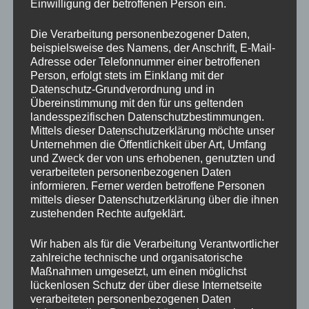
Einwilligung der betroffenen Person ein.
Name
Die Verarbeitung personenbezogener Daten,
beispielsweise des Namens, der Anschrift, E-Mail-
E-
Adresse oder Telefonnummer einer betroffenen
Mail-
Person, erfolgt stets im Einklang mit der
Adresse
Datenschutz-Grundverordnung und in
Website
Übereinstimmung mit den für uns geltenden
landesspezifischen Datenschutzbestimmungen.
Mittels dieser Datenschutzerklärung möchte unser
Name, E-Mail-Adresse und Website in
Unternehmen die Öffentlichkeit über Art, Umfang
diesem Browser für meinen nächsten
und Zweck der von uns erhobenen, genutzten und
Kommentar speichern.
verarbeiteten personenbezogenen Daten
informieren. Ferner werden betroffene Personen
mittels dieser Datenschutzerklärung über die ihnen
*
zustehenden Rechte aufgeklärt.
Benachrichtige mich über nachfolgende
Wir haben als für die Verarbeitung Verantwortlicher
zahlreiche technische und organisatorische
Kommentare via E-Mail.
Maßnahmen umgesetzt, um einen möglichst
lückenlosen Schutz der über diese Internetseite
Benachrichtige mich über neue Beiträge via
verarbeiteten personenbezogenen Daten